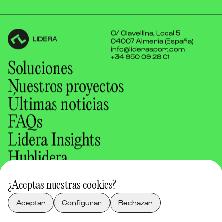
C/ Clavellina, Local 5
04007 Almería (España)
info@liderasport.com
+34 950 09 28 01
Soluciones
Nuestros proyectos
Últimas noticias
FAQs
Lidera Insights
Hublidera
Nosotros
¿Aceptas nuestras cookies?
Aviso legal
Política de cookies
Aceptar
Configurar
Rechazar
Política de privacidad
LinkedIn
Instagram